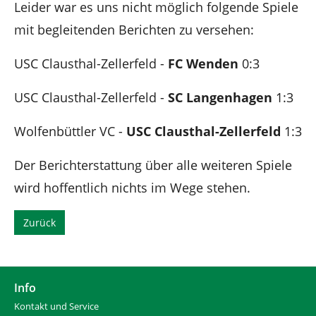
n
i
Leider war es uns nicht möglich folgende Spiele
e
mit begleitenden Berichten zu versehen:
r
:
USC Clausthal-Zellerfeld -
FC Wenden
0:3
USC Clausthal-Zellerfeld -
SC Langenhagen
1:3
Wolfenbüttler VC -
USC Clausthal-Zellerfeld
1:3
Der Berichterstattung über alle weiteren Spiele
wird hoffentlich nichts im Wege stehen.
Zurück
Info
Kontakt und Service